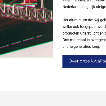
eigen handen, wat inhoudt 
Nederlands degelijk steig
Het aluminium dat wij geb
welke ook toegepast wordt 
producten uiterst licht en
Ons materiaal is overigens
al drie generaties lang.
Over onze kwalite