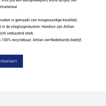
voor jou één aanspreekpunt, korte lijntjes, oer-
ermateriaal.
ruiken is gemaakt van hoogwaardige kwaliteit,
in de vliegtuigindustrie. Hierdoor zijn Artilan
 toch verbazend sterk.
 100% recyclebaar. Artilan oer-Nederlands bedrijf,
itseisen