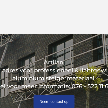
Artilan,
 adres voor professioneel & lichtgew
aluminium steigermateriaal.
el voor meer informatie:
076 - 522 11 
Neem contact op