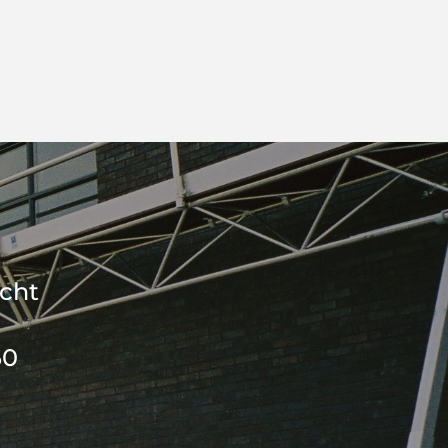
icht
60